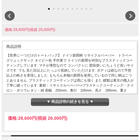
価格:28,600円(税抜 26,000円)
商品説明
【世界に一つだけのトートバッグ】 ドイツ新聞柄 リサイクルペーパー トラペー
ズリュックサック ネイビー色 手作業で ドイツの新聞を特別なプラスティックコー
ティングしています. マチが薄型なので コンパクトに 普段使いにちょうど良いサイ
ズです. でも 見た目以上にたっぷり収納していただけます. ボディは紙なので予想
以上の軽さを実現しました. もちろん本物の新聞を使用しているので同じ柄は二つ
とありません. プラスティックコーティングは雨にも強く また 縫製は東京の職人が
丁寧に縫っています. 素材：リサイクルペーパー×プラスチックコーティング・ナイ
ロン・ポリウレタン・綿 底幅 255mm、奥行 105mm、高さ 280mm、重さ
400g 日本製
▼ 商品説明の続きを見る ▼
価格:
28,600円
(税抜 26,000円)