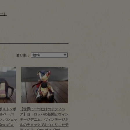
ート
バケツ型トート
並び順：
ボストンポ
【世界に一つだけのテディベ
クルペーパ
ア】ヨーロッパの新聞とヴィン
ン ポシェッ
テージデニム、ヴィンテージネ
e-of-a-
ルのチェックでおつくりしたテ