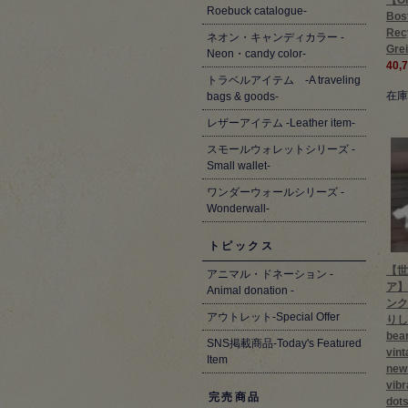
【On
Roebuck catalogue-
Bos
Rec
ネオン・キャンディカラー -
Gre
Neon・candy color-
40,
トラベルアイテム -A traveling
在庫
bags & goods-
レザーアイテム -Leather item-
スモールウォレットシリーズ -
Small wallet-
ワンダーウォールシリーズ -
Wonderwall-
トピックス
【世
アニマル・ドネーション -
ア】
Animal donation -
ンク
アウトレット-Special Offer
りし
bea
SNS掲載商品-Today's Featured
vin
Item
new
vibr
完売商品
dots