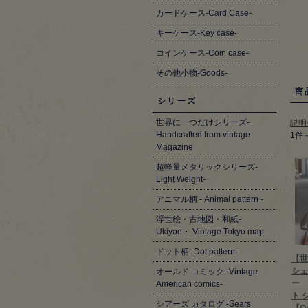
カードケース-Card Case-
キーケース-Key case-
コインケース-Coin case-
その他小物-Goods-
商
シリーズ
世界に一つだけシリーズ-
説明
Handcrafted from vintage
1件
Magazine
超軽量メタリックシリーズ-
Light Weight-
アニマル柄 - Animal pattern -
浮世絵・古地図・和紙-
Ukiyoe・ Vintage Tokyo map
ドット柄 -Dot pattern-
【世
シェ
オールド コミック -Vintage
ー 
American comics-
ト 
シアーズ カタログ -Sears