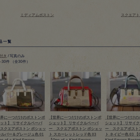
ミディアムボストン
スクエアト
品一覧
付き
/ 写真のみ
～30件 （全30件）
界に一つだけのボストンポ
【世界に一つだけのボストンポ
【世界に一つだけの
ット】 リサイクルペーパ
シェット】 リサイクルペーパ
シェット】 リサイ
スクエアボストン ポシェッ
ー スクエアボストン ポシェッ
ー スクエアボスト
シルバー＆グレージュ色 01
ト スカーレットレッド色 03
ト ネイビー色 03 【On