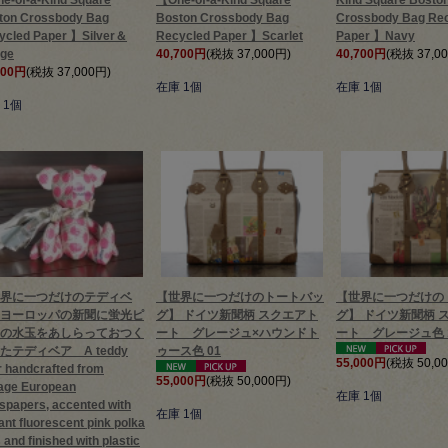
e-of-a-Kind Square
【One-of-a-Kind Square
Kind Square Bosto
ton Crossbody Bag
Boston Crossbody Bag
Crossbody Bag Re
ycled Paper 】Silver＆
Recycled Paper 】Scarlet
Paper 】Navy
ige
40,700円
(税抜 37,000円)
40,700円
(税抜 37,0
700円
(税抜 37,000円)
在庫 1個
在庫 1個
 1個
界に一つだけのテディベ
【世界に一つだけのトートバッ
【世界に一つだけの
ヨーロッパの新聞に蛍光ピ
グ】 ドイツ新聞柄 スクエアト
グ】 ドイツ新聞柄 
の水玉をあしらっておつく
ート グレージュ×ハウンドト
ート グレージュ色 
たテディベア A teddy
ゥース色 01
55,000円
(税抜 50,0
r handcrafted from
55,000円
(税抜 50,000円)
tage European
在庫 1個
spapers, accented with
在庫 1個
ant fluorescent pink polka
 and finished with plastic