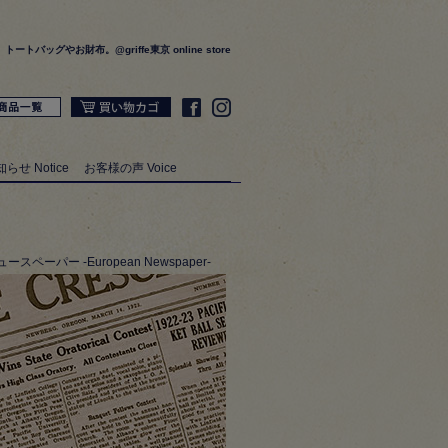
グやお財布。@griffe東京 online store
らせ Notice
お客様の声 Voice
ュースペーパー -European Newspaper-