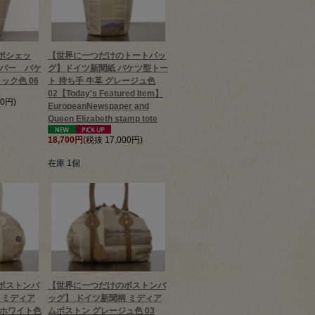
ポシェッ
【世界に一つだけのトートバッ
ーパー バケ
グ】ドイツ新聞紙 バケツ型トー
ック色 06
ト 持ち手 牛革 グレージュ色
02【Today's Featured Item】
00円)
EuropeanNewspaper and
Queen Elizabeth stamp tote
18,700円
(税抜 17,000円)
在庫 1個
ボストンバ
【世界に一つだけのボストンバ
 ミディア
ッグ】 ドイツ新聞柄 ミディア
ーホワイト色
ムボストン グレージュ色 03