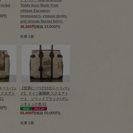
n
ディベア One-of-a-Kind
cycled
Teddy Bear Made from
vintage European
00円)
newspapers, vintage denim,
and vintage flannel fabric.
36,300円
(税抜 33,000円)
在庫 1個
トートバッ
【世界に一つだけのトートバッ
スクエアト
グ】 ドイツ新聞柄 スクエアト
11
ート ソリッドブラック×グレ
ンチェック色 01
00円)
55,000円
(税抜 50,000円)
在庫 1個