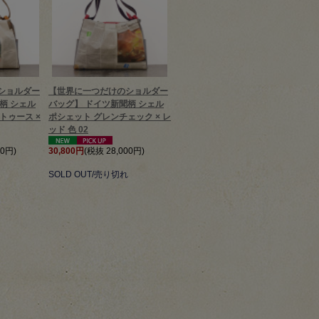
ショルダー
【世界に一つだけのショルダー
柄 シェル
バッグ】 ドイツ新聞柄 シェル
トゥース ×
ポシェット グレンチェック × レ
ッド 色 02
00円)
30,800円
(税抜 28,000円)
SOLD OUT/売り切れ