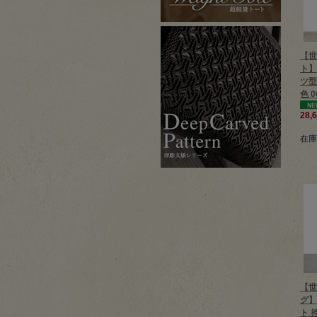
【世
ト】
ツ型
色 0
28,
在庫
【世
グ】
ト 