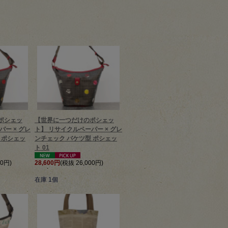
ポシェッ
【世界に一つだけのポシェッ
ー × グレ
ト】 リサイクルペーパー × グレ
 ポシェッ
ンチェック バケツ型 ポシェッ
ト 01
00円)
28,600円
(税抜 26,000円)
在庫 1個