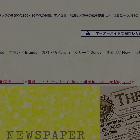
ランスの新聞や’1950～60年代の雑誌、アメコミ、地図など本物の紙を使用した、世界に一つだけの、トートバッ
ed
ブランド Brands
素材・柄 Pattern
シリーズ Series
新着商品 New
お知
iffe東京 トップ
>
世界に一つだけシリーズ-Handcrafted from vintage Magazine
> ニ