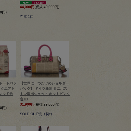
44,000円
(税抜 40,000円)
00円)
在庫 1個
トートバッ
【世界に一つだけのショルダー
スクエアト
バッグ】 ドイツ新聞 ミニボス
レッド色
トン型ポシェット ホットピンク
色 01
31,900円
(税抜 29,000円)
00円)
SOLD OUT/売り切れ