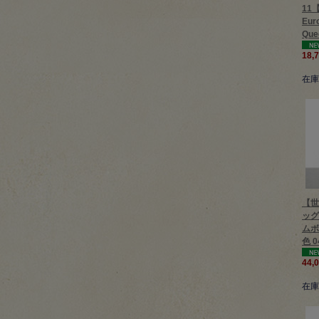
11【
Eur
Quee
18,
在庫
【世
ッグ
ムボ
色 0
44,
在庫