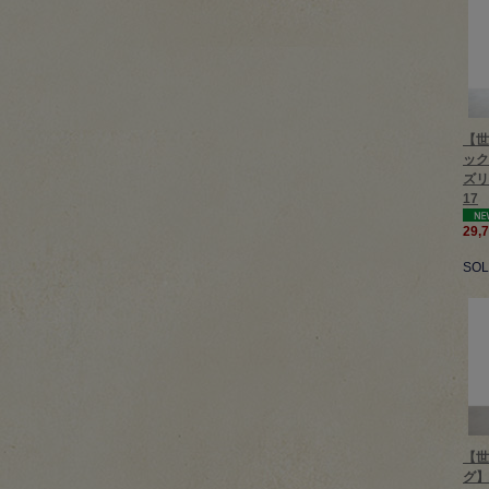
【世
ック
ズリ
17
29,
SO
【世
グ】