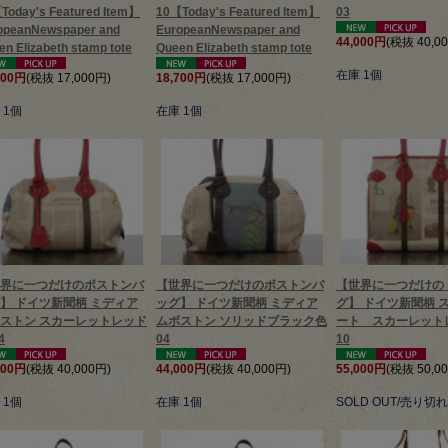
Today's Featured Item】
10【Today's Featured Item】
03
opeanNewspaper and
EuropeanNewspaper and
44,000円
(税抜 40,0
n Elizabeth stamp tote
Queen Elizabeth stamp tote
在庫 1個
700円
(税抜 17,000円)
18,700円
(税抜 17,000円)
 1個
在庫 1個
界に一つだけのボストンバ
【世界に一つだけのボストンバ
【世界に一つだけの
】 ドイツ新聞柄 ミディア
ッグ】 ドイツ新聞柄 ミディア
グ】 ドイツ新聞柄 
ストン スカーレットレッド
ムボストン ソリッドブラック色
ート スカーレット
4
04
10
000円
(税抜 40,000円)
44,000円
(税抜 40,000円)
55,000円
(税抜 50,0
 1個
在庫 1個
SOLD OUT/売り切れ