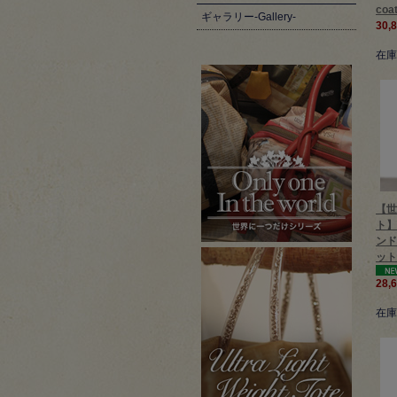
coat
ギャラリー-Gallery-
30,
在庫
【世
ト】
ンド
ット
28,
在庫