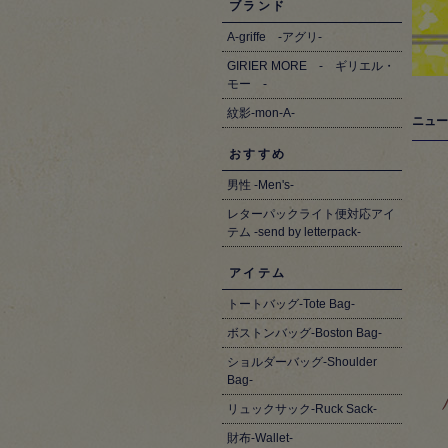
ブランド
A-griffe -アグリ-
GIRIER MORE - ギリエル・
モー -
紋影-mon-A-
ニュー
おすすめ
男性 -Men's-
レターパックライト便対応アイ
テム -send by letterpack-
アイテム
トートバッグ-Tote Bag-
ボストンバッグ-Boston Bag-
ショルダーバッグ-Shoulder
Bag-
リュックサック-Ruck Sack-
財布-Wallet-