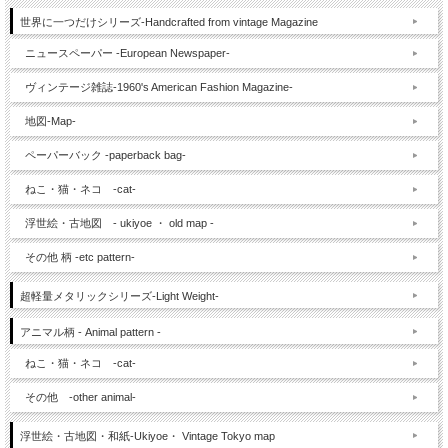
世界に一つだけシリーズ-Handcrafted from vintage Magazine
ニュースペーパー -European Newspaper-
ヴィンテージ雑誌-1960's American Fashion Magazine-
地図-Map-
ペーパーバック -paperback bag-
ねこ・猫・ネコ -cat-
浮世絵・古地図 - ukiyoe ・ old map -
その他 柄 -etc pattern-
超軽量メタリックシリーズ-Light Weight-
アニマル柄 - Animal pattern -
ねこ・猫・ネコ -cat-
その他 -other animal-
浮世絵・古地図・和紙-Ukiyoe・ Vintage Tokyo map