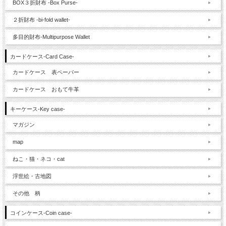
BOX３折財布 -Box Purse-
２折財布 -bi-fold wallet-
多目的財布-Multipurpose Wallet
カードケース-Card Case-
カードケース 表ペーパー
カードケース おもて牛革
キーケース-Key case-
マガジン
map
ねこ・猫・ネコ・cat
浮世絵・古地図
その他 柄
コインケース-Coin case-