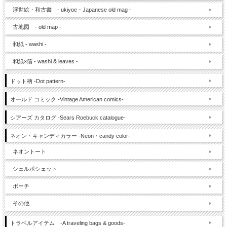
浮世絵・和古書 - ukiyoe・Japanese old mag -
古地図 - old map -
和紙 - washi -
和紙×箔 - washi & leaves -
ドット柄 -Dot pattern-
オールド コミック -Vintage American comics-
シアーズ カタログ -Sears Roebuck catalogue-
ネオン・キャンディカラー -Neon・candy color-
ネオントート
シェルポシェット
ポーチ
その他
トラベルアイテム -A traveling bags & goods-