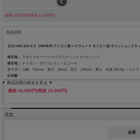
価格:16,500円(税抜 15,000円)
商品説明
【211-843-103-A 】 1950年代 アメコミ柄 × スウェード ネイビー色 サコッシュ / クラ
表生地：
リサイクルペーパー×プラスティックコーティング
後生地：
ナイロン・ポリウレタン・ビニール
サイズ：
口幅 315mm、奥行 25mm、高さ 245mm、重さ 本体 204.5g ＋ ストラッ
日本製
▼ 商品説明の続きを見る ▼
価格:
16,500円
(税抜 15,000円)
※ スタイル詳細は写真をスライドしてご覧ください
注文
在庫