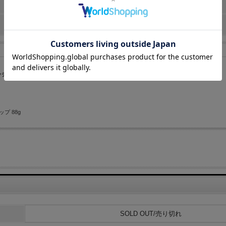
ッチ L サイズ 【 A柄 】
プ 88g
SOLD OUT/売り切れ