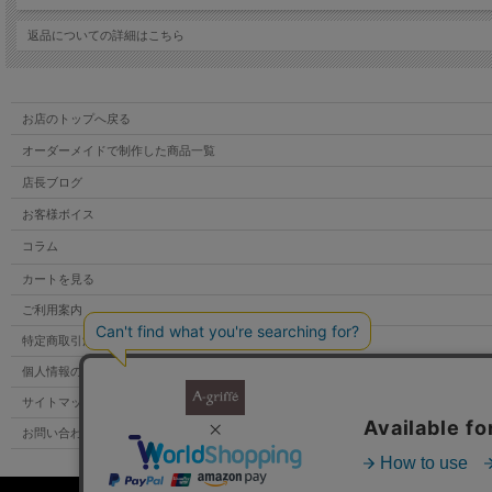
返品についての詳細はこちら
お店のトップへ戻る
オーダーメイドで制作した商品一覧
店長ブログ
お客様ボイス
コラム
カートを見る
ご利用案内
特定商取引法表示
個人情報の取扱い
サコッシュ / クラッチ L サイズ 【 A柄 】 です
サイトマップ
手で切り出していますので 柄の出方が１つひとつ 若干異なります
お問い合わせ