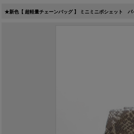
★新色【 超軽量チェーンバッグ 】 ミニミニポシェット パイソ