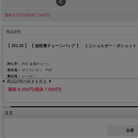
価格:8,250円(税抜 7,500円)
商品説明
【 201-28 】 【 超軽量チェーンバッグ 】 ミニショルダー・ポシェ
持ち手：
PVC 金属チェーン
表生地：
ポリウレタン PVC
裏生地：
レーヨン
▼ 商品説明の続きを見る ▼
口幅 20cm、底幅 21cm、奥行 6.5 cm、高さ 14 cm、重さ 200g
サイズ：
持ち手の高さ 3 cm、ショルダー紐の長さ 74 cm～141 cm
価格:
8,250円
(税抜 7,500円)
日本製
※ スタイル詳細は写真をスライドしてご覧ください
注文
在庫