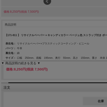
価格:8,250円(税抜 7,500円)
商品説明
【171-811 】 リサイクルペーパー × キャンディカラー ベージュ色 ストラップ付き ポー
表生地：
リサイクルペーパー×プラスティックコーティング・ビニール
パーツ：
牛革
裏生地：
綿
サイズ：
口幅 250mm、底幅 195mm、奥行 55mm、高さ 155mm、重さ 本体 1
日本製
▼ 商品説明の続きを見る ▼
価格:
8,250円
(税抜 7,500円)
※ スタイル詳細は写真をスライドしてご覧ください
注文
在庫