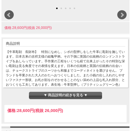
価格:28,600円(税抜 26,000円)
商品説明
【牛革彫刻 長財布】 特別になめし、シボの型押しをした牛革に彫刻を施してい
ます。日本古来の吉祥文様の組亀甲柄。その下側に英国の伝統柄のロンドンストラ
イプをあしらっています。手作業の工程をいくつも経て出来上がったその特別な深
い彫刻は見る角度でその表情を変えます。日本の伝統柄と英国の伝統柄の出会い
は、チョークストライプのスーツから和服までコーディネイトを選びません。 ブ
ランドを卒業された大人のかたへおつくりしました。また小銭の出し入れのしやす
いファスナー形状、お札が顔をのぞかせることのない深めの上品な札入れ部分、と
おつくりも工夫してあります。表生地：牛革型押し（ブリティシュグリーン色）
内側生地：レーヨン 東京職人謹製
▼ 商品説明の続きを見る ▼
価格:
28,600円
(税抜 26,000円)