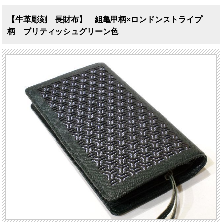
【牛革彫刻 長財布】 組亀甲柄×ロンドンストライプ
柄 ブリティッシュグリーン色