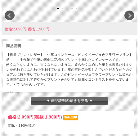
価格:2,090円(税抜 1,900円)
商品説明
【軽量プリントレザー】 牛革コインケース ピンクベージュ色フラワープリント
柄 手作業で牛革の裏側に花柄のプリントを施したコインケースです。
硬くならないように、重くならないように、柔らかくなめした革を出来るだけミシ
ンを使わずにふんわり仕上げています。革の雰囲気を楽しんでいただきながらカジ
ュアルに持ち歩いていただけます。このピンクベージュフラワープリントは柔らか
な表革色に対して鮮やかなプリント色がとても綺麗なコントラストを生んでいま
す。とてもかわいいです。
素材：牛革
日本製
▼ 商品説明の続きを見る ▼
当店の皮革を使用している商品は出来るだけ自然の革の手触りやエージングを楽し
んでいただくためにシワや傷をかくす処理をしていません。手に取った時のしっと
価格:
2,090円
(税抜 1,900円)
50%OFF
りとした風合いと経年変化をお楽しみください。また色落ちがする場合がございま
すので濡れた状態で他のものと一緒にしないでください。濡れてしまった場合は乾
定価:
4,180円(税込)
いた新聞等でくるんで形を整えて陰干しをしてください。