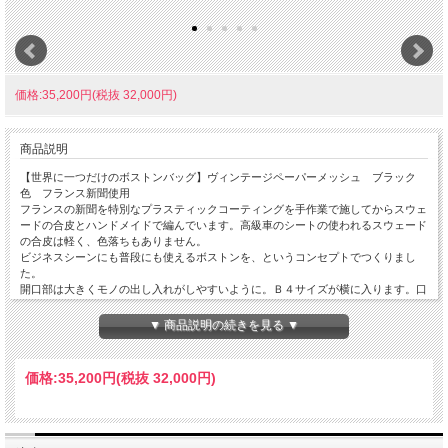
価格:35,200円(税抜 32,000円)
商品説明
【世界に一つだけのボストンバッグ】ヴィンテージペーパーメッシュ ブラック
色 フランス新聞使用
フランスの新聞を特別なプラスティックコーティングを手作業で施してからスウェ
ードの合皮とハンドメイドで編んでいます。高級車のシートの使われるスウェード
の合皮は軽く、色落ちもありません。
ビジネスシーンにも普段にも使えるボストンを、というコンセプトでつくりまし
た。
開口部は大きくモノの出し入れがしやすいように。Ｂ４サイズが横に入ります。口
はマグネット付です。
内ポケットは両側に、大事なもの用のファスナー付と定期などを出し入れし易いフ
▼ 商品説明の続きを見る ▼
ァスナーなしとです。口革部分のファスナーもポケットになっていてたっぷり入る
仕様になっています。
価格:
35,200円
(税抜 32,000円)