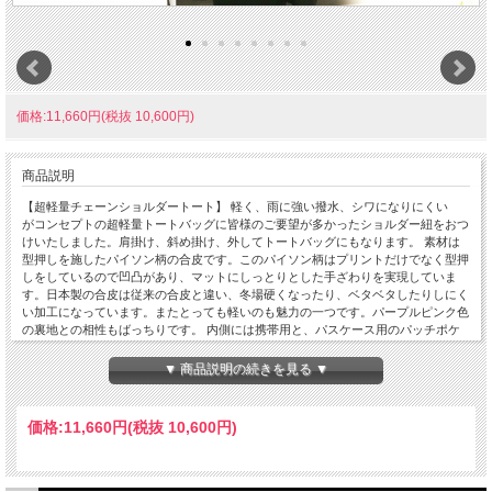
価格:11,660円(税抜 10,600円)
商品説明
【超軽量チェーンショルダートート】 軽く、雨に強い撥水、シワになりにくい
がコンセプトの超軽量トートバッグに皆様のご要望が多かったショルダー紐をおつ
けいたしました。肩掛け、斜め掛け、外してトートバッグにもなります。 素材は
型押しを施したパイソン柄の合皮です。このパイソン柄はプリントだけでなく型押
しをしているので凹凸があり、マットにしっとりとした手ざわりを実現していま
す。日本製の合皮は従来の合皮と違い、冬場硬くなったり、ベタベタしたりしにく
い加工になっています。またとっても軽いのも魅力の一つです。パープルピンク色
の裏地との相性もばっちりです。 内側には携帯用と、パスケース用のパッチポケ
ット付。 裏地は暗いところでも見やすいように明るい色を付けています。 口はフ
ァスナー付でファスナー脇の両サイドに少し隙間を持たせています。これはファス
▼ 商品説明の続きを見る ▼
ナーを開けずにペットボトルや折り傘などができるようにの配慮です。また裾のマ
チを深めにとっていますのでちょっと荷物が増えた時でも見た目以上に入ります。
サイドにはゴムシャーリングが入っていてちょっといい雰囲気です。 手元のチェ
価格:
11,660円
(税抜 10,600円)
ーンはキラキラ動きますので上品に光ります。 日本の職人がミシンを踏んで縫っ
ている当社の定番中の定番です。お手入れはお台所用の中性洗剤を薄めて汚れを叩
くようにして下さい。。 口幅 32センチ、底幅 27センチ、奥行 13セン
チ、高さ 25センチ、持ち手の高さ 8センチ、重さ 310グラム、ショルダー紐