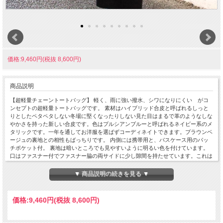
価格:9,460円(税抜 8,600円)
商品説明
【超軽量チェーントートバッグ】 軽く、雨に強い撥水、シワになりにくい がコ
ンセプトの超軽量トートバッグです。 素材はハイブリッド合皮と呼ばれるしっと
りとしたペタペタしない冬場に堅くなったりしない見た目はまるで革のようなしな
やかさを持った新しい合皮です。色はプルシアンブルーと呼ばれるネイビー系のメ
タリックです。一年を通してお洋服を選ばずコーディネイトできます。ブラウンベ
ージュの裏地との相性もばっちりです。 内側には携帯用と、パスケース用のパッ
チポケット付。 裏地は暗いところでも見やすいように明るい色を付けています。
口はファスナー付でファスナー脇の両サイドに少し隙間を持たせています。これは
ファスナーを開けずにペットボトルや折り傘などができるようにの配慮です。また
裾のマチを深めにとっていますのでちょっと荷物が増えた時でも見た目以上に入り
▼ 商品説明の続きを見る ▼
ます。サイドにはゴムシャーリングが入っていてちょっといい雰囲気です。 手元
のチェーンはキラキラ動きますので上品に光ります。 日本の職人がミシンを踏ん
で縫っている当社の定番中の定番です。お手入れはお台所用の中性洗剤を薄めて汚
価格:
9,460円
(税抜 8,600円)
れを叩くようにして下さい。 口幅 32センチ、底幅 27センチ、奥行 13セ
ンチ、高さ 25センチ、持ち手の高さ 8センチ、重さ 310グラム、 日本製